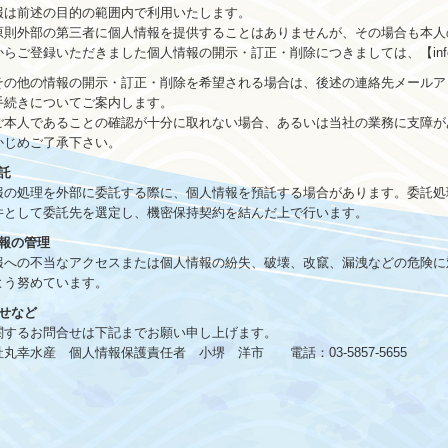
は前述の目的の範囲内で利用いたします。
則外部の第三者に個人情報を提供することはありませんが、その場合も本人
ご登録いただきました個人情報の開示・訂正・削除につきましては、【info@mar
の他の情報の開示・訂正・削除を希望される場合は、後述の連絡先メールア
手続きについてご案内します。
本人であることの確認が十分に取れない場合、あるいは当社の業務に支障が
かじめご了承下さい。
託
の処理を外部に委託する際に、個人情報を預託する場合があります。委託処
件として委託先を選定し、機密保持契約を結んだ上で行います。
情報の管理
への不当なアクセスまたは個人情報の紛失、破壊、改竄、漏洩などの危険に
よう努めています。
合せなど
するお問合せは下記までお願い申し上げます。
幸水産 個人情報保護責任者 小堺 洋市 電話：03-5857-5655