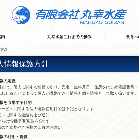
案内
丸幸水産これまでの歩み
食育へ
護方針
人情報保護方針
情報の定義
とは、個人に関する情報であり、氏名・生年月日・住所をはじめ電話番号・
合わせることによって個人が識別できる情報も個人情報として取り扱います。
情報を収集する目的
ービスに関する個人情報使用目的は下記となります
スに関する連絡および通知
らの情報提供(広告を含む)
のご意見やご感想の回答のお願い
情報の利用・提供