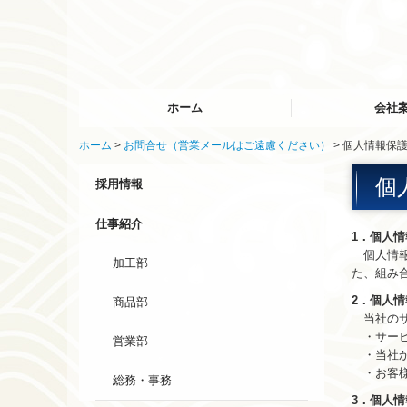
ホーム
会社
ホーム
お問合せ（営業メールはご遠慮ください）
個人情報保
代表メッセージ
個
採用情報
仕事紹介
1．個人
個人情報
加工部
た、組み
2．個人
商品部
当社のサ
・サービ
営業部
・当社か
・お客様
総務・事務
3．個人