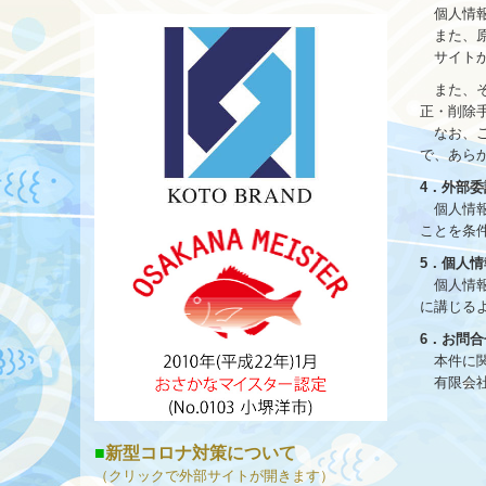
個人情報
また、原
サイトから
また、そ
正・削除
なお、ご
で、あら
4．外部委
個人情報
ことを条
5．個人
個人情報
に講じる
6．お問
本件に関
有限会社丸
■
新型コロナ対策について
（クリックで外部サイトが開きます）